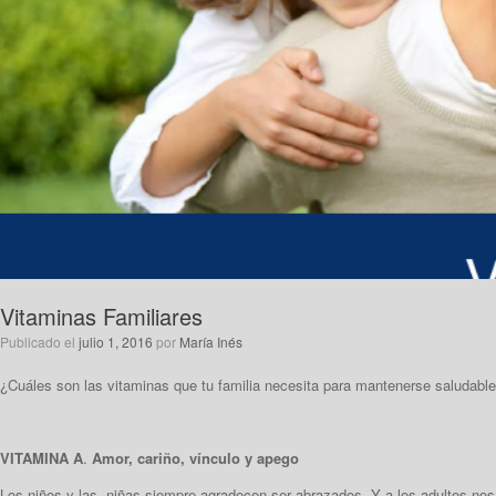
Vitaminas Familiares
Publicado el
julio 1, 2016
por
María Inés
¿Cuáles son las vitaminas que tu familia necesita para mantenerse saludable?
VITAMINA A
.
Amor, cariño, vínculo y apego
Los niños y las niñas siempre agradecen ser abrazados. Y a los adultos nos r