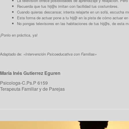
La televisión ofrece posibilidades de aprendizaje y relajación. Pero 
Recuerda que tus hij@s imitan con facilidad tus costumbres.
Cuando quieras descansar, intenta relajarte en un sofá, escucha mú
Esta forma de actuar
pone a tu hij@ en la pista de cómo actuar e
No pongas televisores en las habitaciones de tus hij@s, de esta ma
¡Ponlo en práctica, ya!
Adaptado de:
«Intervención Psicoeducativa con Familias»
María Inés Gutierrez Eguren
Psicologa-C.Ps.P 6159
Terapeuta Familiar y de Parejas