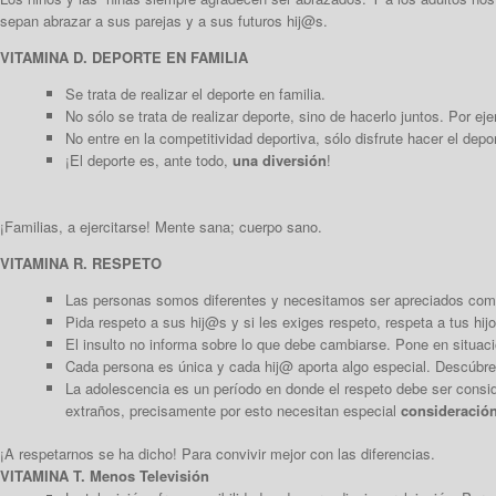
sepan abrazar a sus parejas y a sus futuros hij@s.
VITAMINA D. DEPORTE EN FAMILIA
Se trata de realizar el deporte en familia.
No sólo se trata de realizar deporte, sino de hacerlo juntos. Por ej
No entre en la competitividad deportiva, sólo disfrute hacer el depo
¡El deporte es, ante todo,
una diversión
!
¡Familias, a ejercitarse! Mente sana; cuerpo sano.
VITAMINA R. RESPETO
Las personas somos diferentes y necesitamos ser apreciados co
Pida respeto a sus hij@s y si les exiges respeto, respeta a tus hijo
El insulto no informa sobre lo que debe cambiarse. Pone en situación
Cada persona es única y cada
hij@ aporta algo especial. Descúbre
La adolescencia es un período en donde el respeto debe ser consi
extraños, precisamente por esto necesitan especial
consideración
¡A respetarnos se ha dicho! Para convivir mejor con las diferencias.
VITAMINA T. Menos Televisión