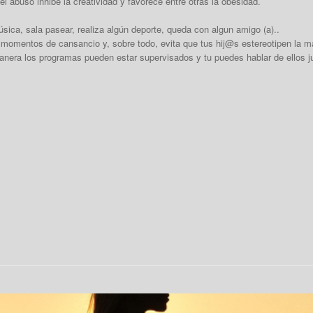
el abuso inhibe la creatividad y favorece entre otras la obesidad.
sica, sala pasear, realiza algún deporte, queda con algun amigo (a)..
n momentos de cansancio y, sobre todo, evita que tus hij@s estereotipen la 
nera los programas pueden estar supervisados y tu puedes hablar de ellos jun