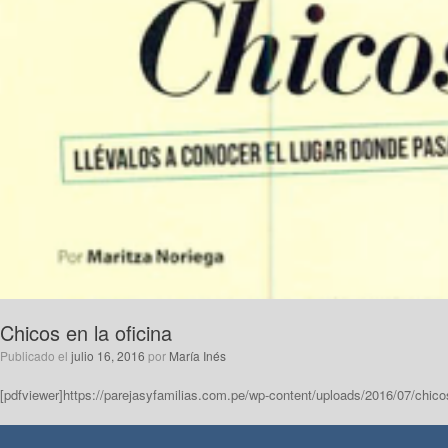
Chicos en la oficina
Publicado el
julio 16, 2016
por
María Inés
[pdfviewer]https://parejasyfamilias.com.pe/wp-content/uploads/2016/07/chico