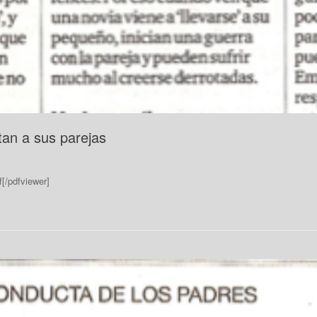
tan a sus parejas
[/pdfviewer]