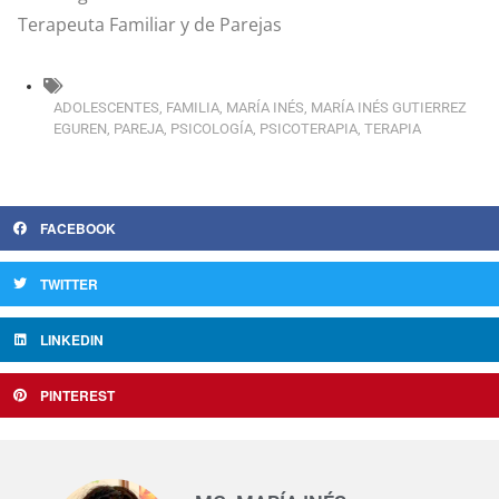
Terapeuta Familiar y de Parejas
ADOLESCENTES
,
FAMILIA
,
MARÍA INÉS
,
MARÍA INÉS GUTIERREZ
EGUREN
,
PAREJA
,
PSICOLOGÍA
,
PSICOTERAPIA
,
TERAPIA
FACEBOOK
TWITTER
LINKEDIN
PINTEREST