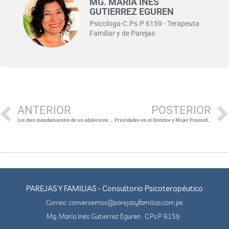
MG. MARÍA INÉS
GUTIERREZ EGUREN
Psicologa-C.Ps.P 6159 - Terapeuta
Familiar y de Parejas
ANTERIOR
POSTERIOR
Los diez mandamientos de un adolecente a sus padres
Prioridades en el Hombre y Mujer Posmodernos
PAREJAS Y FAMILIAS - Consultorio Psicoterapéutico
Correo: conversemos@parejasyfamilias.com.pe
Mg. María Inés Gutierrez Eguren · C.Ps.P 6159 ·